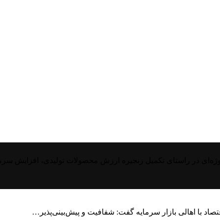
‌ای در راستای تکمیل زنجیره ارزش محصولات تولیدی، افزایش سرمایه 50درص
صاد با اهالی بازار سرمایه گفت: شفافیت و پیش‌بینی‌پذیر…