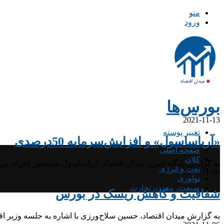
منو
ورود
بورس‌ها
2021-11-13
تغییر پوسته
«آریاساسول» و افزایش‌سرمایه 50درصدی
صفحه اصلی
کلان
به گزارش پایگاه خبری میدان اقتصاد، آریاساسول به‌منظور اجرای پروژه
نفت و انرژی
2021-11-06
نوآوری
صنعت، معدن، تجارت
شفافیت و کاهش ریسک در بورس
به گزارش میدان اقتصاد، حسین سلاح‌ورزی با اشاره به جلسه وزیر اقت