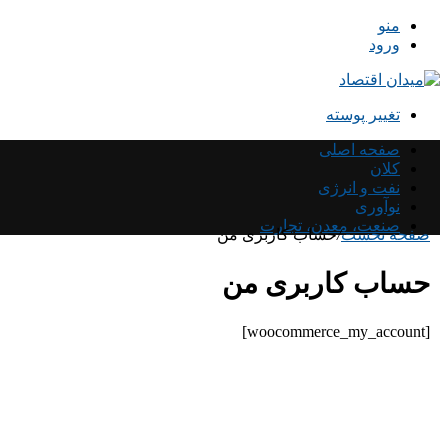
منو
ورود
تغییر پوسته
صفحه اصلی
کلان
نفت و انرژی
نوآوری
صنعت، معدن، تجارت
صفحه نخست
/
حساب کاربری من
حساب کاربری من
[woocommerce_my_account]