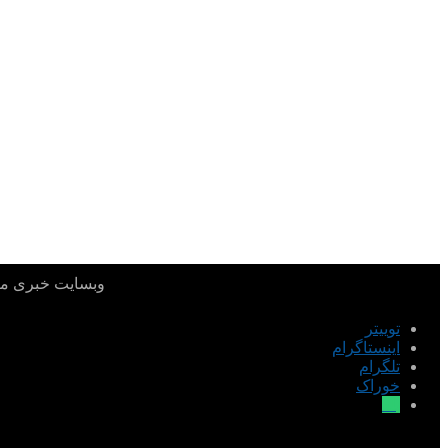
وبسایت خبری میدا
توییتر
اینستاگرام
تلگرام
خوراک
بله