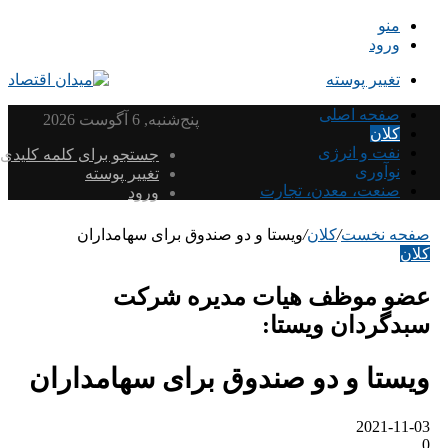
منو
ورود
تغییر پوسته
صفحه اصلی
پنج‌شنبه, 6 آگوست 2026
کلان
نفت و انرژی
جستجو برای کلمه کلیدی
نوآوری
تغییر پوسته
صنعت، معدن، تجارت
ورود
صفحه نخست
/
کلان
/
ویستا و دو صندوق برای سهامداران
کلان
عضو موظف هیات مدیره شرکت
سبدگردان ویستا:
ویستا و دو صندوق برای سهامداران
2021-11-03
0