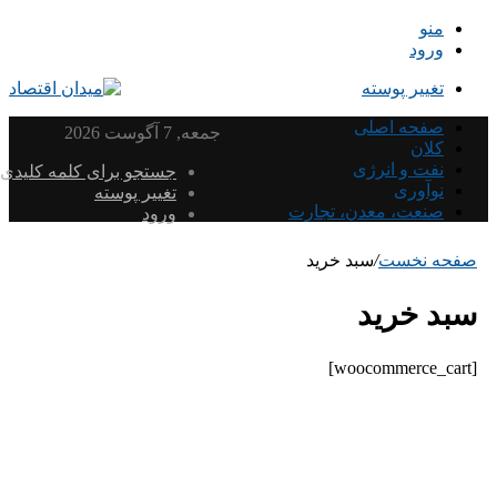
منو
ورود
تغییر پوسته
صفحه اصلی
جمعه, 7 آگوست 2026
کلان
نفت و انرژی
جستجو برای کلمه کلیدی
نوآوری
تغییر پوسته
صنعت، معدن، تجارت
ورود
صفحه نخست
/
سبد خرید
سبد خرید
[woocommerce_cart]