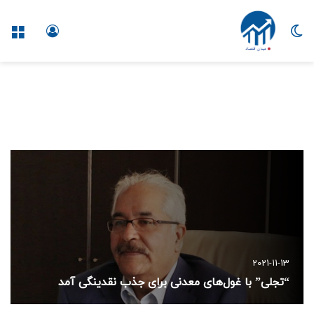
تغییر
ورود
منو
پوسته
2021-11-13
“تجلی” با غول‌های معدنی برای جذب نقدینگی آمد