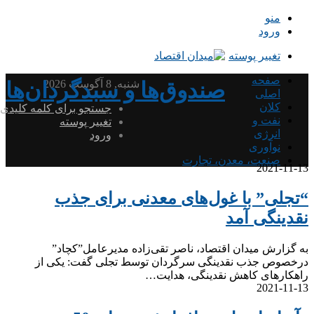
منو
ورود
تغییر پوسته
صفحه
شنبه, 8 آگوست 2026
صندوق‌ها و سبدگردان‌ها
اصلی
کلان
جستجو برای کلمه کلیدی
نفت و
تغییر پوسته
انرژی
ورود
نوآوری
صنعت، معدن، تجارت
2021-11-13
“تجلی” با غول‌های معدنی برای جذب
نقدینگی آمد
به گزارش میدان اقتصاد، ناصر تقی‌زاده مدیرعامل”کچاد”
درخصوص جذب نقدینگی سرگردان توسط تجلی گفت: یکی از
راهکارهای کاهش نقدینگی، هدایت…
2021-11-13