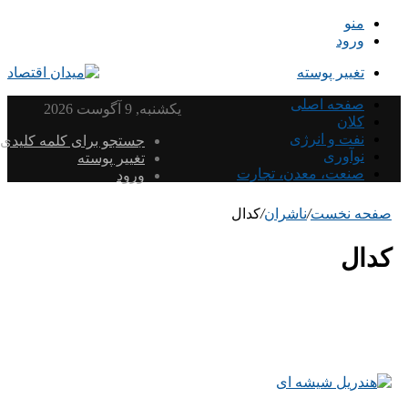
منو
ورود
تغییر پوسته
صفحه اصلی
یکشنبه, 9 آگوست 2026
کلان
نفت و انرژی
جستجو برای کلمه کلیدی
نوآوری
تغییر پوسته
صنعت، معدن، تجارت
ورود
صفحه نخست
/
ناشران
/
کدال
کدال