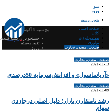
منو
ورود
تغییر پوسته
صفحه اصلی
پنج‌شنبه, 6 آگوست 2026
کلان
نفت و انرژی
جستجو برای کلمه کلیدی
نوآوری
تغییر پوسته
صنعت، معدن، تجارت
ورود
صنعت، معدن، تجارت
2021-11-13
«آریاساسول» و افزایش‌سرمایه 50درصدی
صنعت، معدن، تجارت
2021-11-09
رشد نامتقارن بازار؛ دلیل اصلی درجازدن
سهام