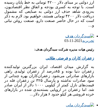
ارز دولتی بر مبنای دلار ۴۲۰۰ تومانی به خط پایان رسیده
است. با توجه به کسری بودجه و اتفاق نظر اقتصادیون،
به‌زودی شاهد حذف ارز دولتی به صنایعی که مشمول
دریافت دلار ۴۲۰۰ تومانی هستند، خواهیم بود. لازم به ذکر
است که در حال حاضر صنعت دارو، صنعت روغن نباتی
و…
تحریریه
2021-11-03
رئیس هیات مدیره شرکت سبدگردان هدف:
زعفران کاران و فرصتی طلایی
به گزارش میدان اقتصاد، ایران بزرگترین تولیدکننده
زعفران دنیا بوده و ۸۵درصد از زعفران تولیدی راهی
بازارهای صادراتی می‌شود. زعفران‌کاران بهره چندانی از
سود صادرات نداشته و پارسال ۳۲۵ تن زعفران فله در
قیمت‌های نازل کمتر از کیلویی ۱۰۰۰ دلار از ایران صادر
شد. اما زعفران در اروپایی بسته‌بندی شده در بازارهای
خرده فروشی هر کیلو حدود ۶ هزار دلار…