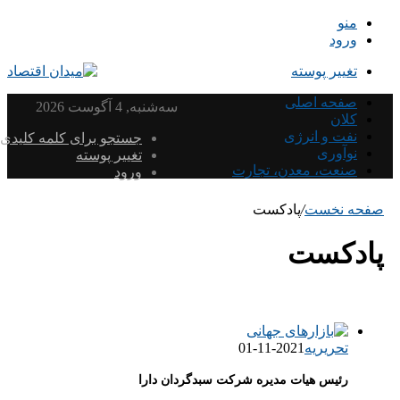
منو
ورود
تغییر پوسته
صفحه اصلی
سه‌شنبه, 4 آگوست 2026
کلان
نفت و انرژی
جستجو برای کلمه کلیدی
نوآوری
تغییر پوسته
صنعت، معدن، تجارت
ورود
صفحه نخست
/
پادکست
پادکست
تحریریه
2021-11-01
رئیس هیات مدیره شرکت سبدگردان دارا