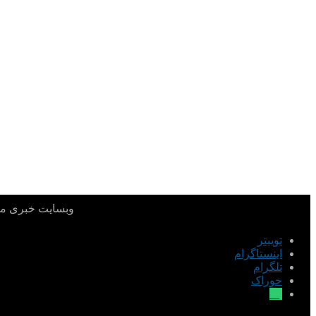
وبسایت خبری میدا
توییتر
اینستاگرام
تلگرام
خوراک
بله