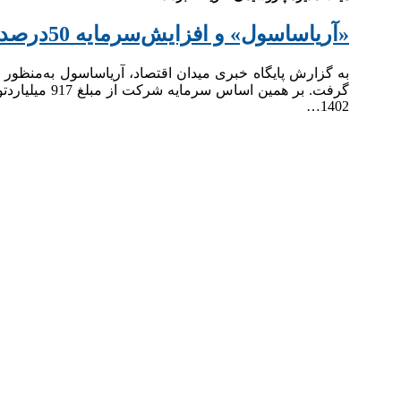
«آریاساسول» و افزایش‌سرمایه 50درصدی
1402…