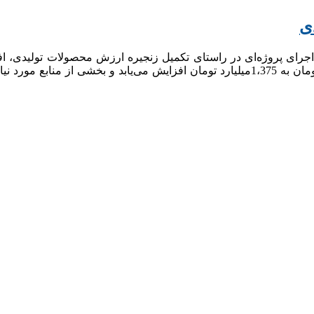
گرفت. بر همین اساس سرمایه شرکت از مبلغ 917 میلیاردتومان به 1،375میلیارد تومان افزا