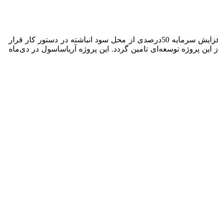
به گزارش پایگاه خبری میدان اقتصاد، آریاساسول به‌منظور اجرای پروژه‌ای در راستای تکمیل زنجیره ارزش محصولات تولیدی، افزایش سرمایه 50درصدی از محل سود انباشته در دستور کار قرار
یش می‌یابد و بخشی از منابع مورد نیاز این پروژه توسعه‌ای تامین گردد. این پروژه آریاساسول در دی‌ماه