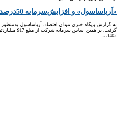
«آریاساسول» و افزایش‌سرمایه 50درصدی
1402…