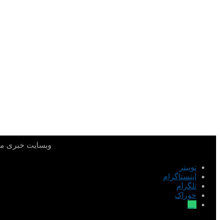
وبسایت خبری میدا
توییتر
اینستاگرام
تلگرام
خوراک
بله