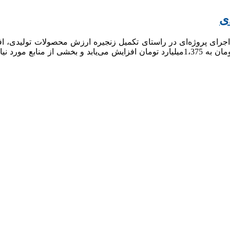
گرفت. بر همین اساس سرمایه شرکت از مبلغ 917 میلیاردتومان به 1،375میلیارد تومان افزا