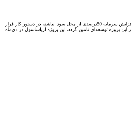
به گزارش پایگاه خبری میدان اقتصاد، آریاساسول به‌منظور اجرای پروژه‌ای در راستای تکمیل زنجیره ارزش محصولات تولیدی، افزایش سرمایه 50درصدی از محل سود انباشته در دستور کار قرار
یش می‌یابد و بخشی از منابع مورد نیاز این پروژه توسعه‌ای تامین گردد. این پروژه آریاساسول در دی‌ماه