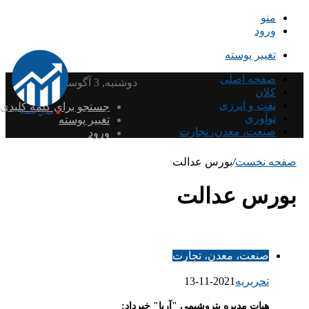
منو
ورود
تغییر پوسته
صفحه اصلی
دوشنبه, 3 آگوست 2026
کلان
نفت و انرژی
جستجو برای کلمه کلیدی
نوآوری
تغییر پوسته
صنعت، معدن، تجارت
ورود
صفحه نخست
/
بورس عدالت
بورس عدالت
صنعت، معدن، تجارت
تحریریه
2021-11-13
هیات مدیره پتروشیمی "آریا" خبرداد: