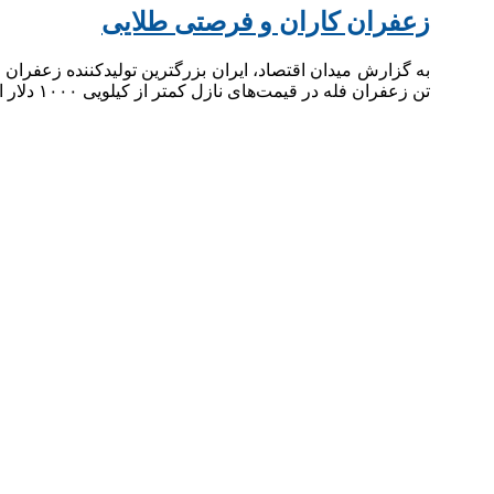
زعفران کاران و فرصتی طلایی
تن زعفران فله در قیمت‌های نازل کمتر از کیلویی ۱۰۰۰ دلار از ایران صادر شد. اما زعفران در اروپایی بسته‌بندی شده در بازارهای خرده فروشی هر کیلو حدود ۶ هزار دلار…