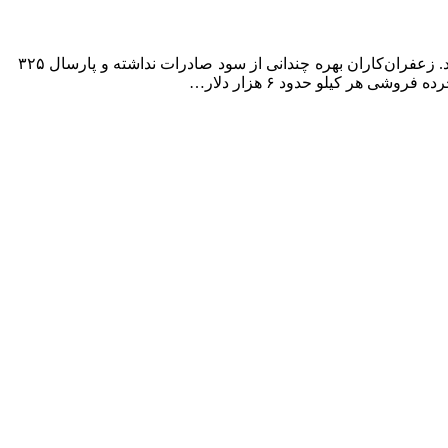
به گزارش میدان اقتصاد، ایران بزرگترین تولیدکننده زعفران دنیا بوده و ۸۵درصد از زعفران تولیدی راهی بازارهای صادراتی می‌شود. زعفران‌کاران بهره چندانی از سود صادرات نداشته و پارسال ۳۲۵