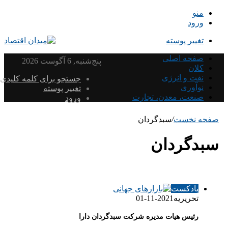
منو
ورود
تغییر پوسته
صفحه اصلی
پنج‌شنبه, 6 آگوست 2026
کلان
نفت و انرژی
جستجو برای کلمه کلیدی
نوآوری
تغییر پوسته
صنعت، معدن، تجارت
ورود
صفحه نخست
/
سبدگردان
سبدگردان
پادکست
تحریریه
2021-11-01
رئیس هیات مدیره شرکت سبدگردان دارا