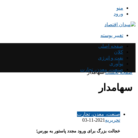
منو
ورود
تغییر پوسته
صفحه اصلی
کلان
نفت و انرژی
نوآوری
صنعت، معدن، تجارت
صفحه نخست
/
سهامدار
سهامدار
صنعت، معدن، تجارت
تحریریه
2021-11-03
خجالت بزرگ برای ورود مجدد پاستور به بورس؛