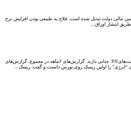
مین مالی دولت تبدیل شده است. فلاح به طبیعی بودن افزایش نرخ
ز طریق انتشار اوراق…
به گزارش میدان اقتصاد، پیمان شوریابی در خصوص وضعیت بازار بیان کرد: بسیاری از سهم‌های بورس به لحاظ بنیادی ارزنده و نسبت‌هایP/E جذابی دارند. گزارش‌های ۶ماهه در مجموع، گزارش‌های
وی “انرژی” را اولین ریسک روی بورس دانست و گفت: ریسک…