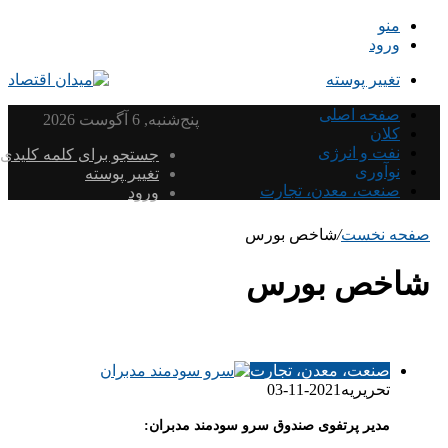
منو
ورود
تغییر پوسته
صفحه اصلی
پنج‌شنبه, 6 آگوست 2026
کلان
نفت و انرژی
جستجو برای کلمه کلیدی
نوآوری
تغییر پوسته
صنعت، معدن، تجارت
ورود
صفحه نخست
/
شاخص بورس
شاخص بورس
صنعت، معدن، تجارت
تحریریه
2021-11-03
مدیر پرتفوی صندوق سرو سودمند مدبران: