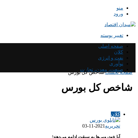
منو
ورود
تغییر پوسته
صفحه اصلی
کلان
نفت و انرژی
نوآوری
صنعت، معدن، تجارت
صفحه نخست
/
شاخص کل بورس
شاخص کل بورس
کلان
تحریریه
2021-11-03
آیا خودرویی‌ها به سبقت ادامه می‌دهند؛