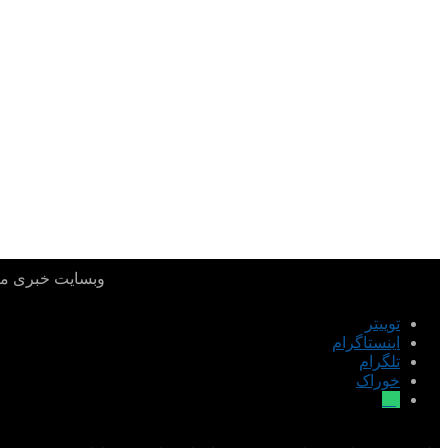
وبسایت خبری میدا
توییتر
اینستاگرام
تلگرام
خوراک
بله