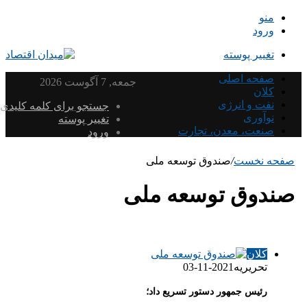
منو
ورود
تغییر پوسته
صفحه اصلی
جمعه, 7 آگوست 2026
کلان
نفت و انرژی
جستجو برای کلمه کلیدی
نوآوری
تغییر پوسته
صنعت، معدن، تجارت
ورود
صفحه نخست
/
صندوق توسعه ملی
صندوق توسعه ملی
کلان
تحریریه
2021-11-03
رئیس جمهور دستور تسریع داد؛