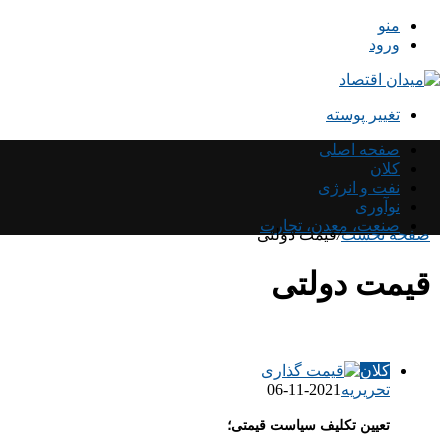
منو
ورود
تغییر پوسته
صفحه اصلی
کلان
نفت و انرژی
نوآوری
صنعت، معدن، تجارت
صفحه نخست
/
قیمت دولتی
قیمت دولتی
کلان
تحریریه
2021-11-06
تعیین تکلیف سیاست قیمتی؛