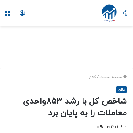
تغییر
ورود
منو
پوسته
صفحه نخست
/
کلان
و
کلان
ب
شاخص کل با رشد ۸۵۳واحدی
س
ا
معاملات را به پایان برد
ی
ت
خ
0
2017-06-19
ب