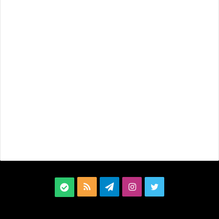
ت
ا
ت
خ
ب
و
ی
ل
و
ل