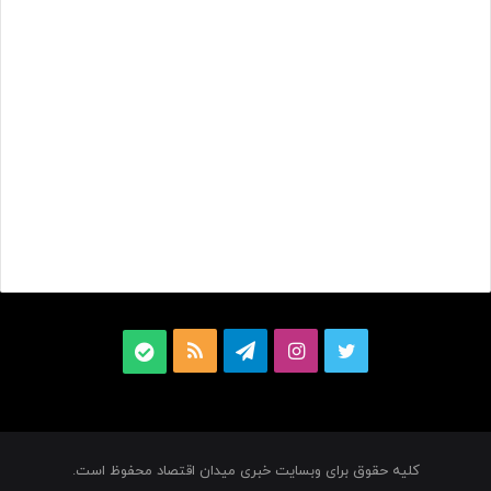
برچسب ها
اوراق دولتی
بازارسرمایه
بورس تهران
سبدگردان فراز
فرابورس
ت
ا
ت
خ
ب
و
ی
ل
و
ل
ی
ن
گ
ر
ه
کلیه حقوق برای وبسایت خبری میدان اقتصاد محفوظ است.
ی
س
ر
ا