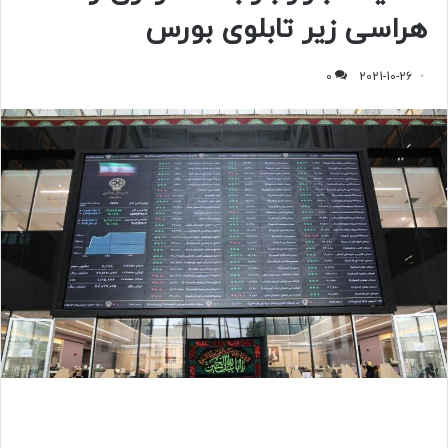
ر
هراسی زیر تابلوی بورس
ی
م
0
2021-10-26
ی
د
ا
ن
ا
ق
ت
ص
ا
د
ب
ا
پ
ش
ت
و
ا
ن