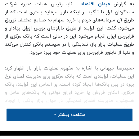
ه
به گزارش
میدان اقتصاد
، نایب‌رئیس هیات مدیره شرکت
س
سبدگردان فراز با تأکید بر اینکه بازار سرمایه بستری است که از
ا
طریق آن سرمایه‌های مردم با خرید سهام به صنایع مختلف تزریق
ل
می‌شود، گفت: این فرایند از طریق تابلوهای بورس اوراق بهادار و
ه
ا
فرابورس ایران انجام می‌شود. این در حالی است که بانک مرکزی از
ک
طریق عملیات بازار باز، نقدینگی را در سیستم بانکی کنترل می‌کند
ا
و تنها از تابلوی فرابورس برای عملیات خود بهره می‌برد.
ر
ر
حمیدرضا جیهانی با اشاره به مفهوم عملیات بازار باز اظهار کرد:
س
ا
این عملیات، فرایندی است که بانک مرکزی برای مدیریت فضای نرخ
ن
بهره در بین بانک‌ها ایجاد کرده است. بر اساس این فرایند، بانک
ه‌
مرکزی، امکان فروش یا خرید اوراق دولتی به بانک‌های عامل و
ا
همچنین، مدیریت فضای نقدینگی در میان بازار بانکی را ایجاد
ی
ب
می‌کند.
ا
مشاهده بیشتر
د
این کارشناس بازار پول و سرمایه ادامه داد: در عملیات بازار باز،
ا
کریدور سود ۱۴ تا ۲۲ درصدی برای این فرایند تعریف شده است. بر
غ