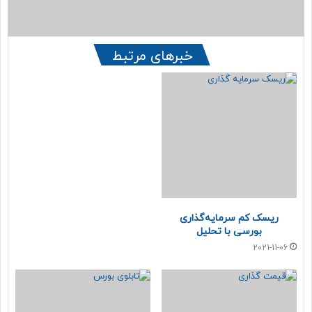
ر
ش
می‌دهد.
ا
م
و
ا
ا
خبرهای مرتبط
س
ر
وی با بیان اینکه خریداران یا فروشندگان تمامی اوراق دولتی،
ت
د
.
بانک‌ها نیستند، خاطرنشان کرد: بخشی از اوراق بدهی، توسط مردم
ک
یا صندوق‌های سرمایه‌گذاری درآمد ثابت با توجه به نسبت هایی
ن
ی
که از اقلام مختلف در سبد دارایی خود باید داشته باشند، معامله
د
می‌شود.
این کارشناس بازار پول و سرمایه ادامه داد: زمانی‌که از عملیات
بازار باز صحبت می‌کنیم، این عملیات تنها در حوزه بانک مرکزی و
بانک‌های عامل است و از جمله سیاست‌گذاری‌های نظام پولی
ریسک کم سرمایه‌گذاری
کشور به‌شمار می‌رود. این در حالی است ‌که موضوعات مرتبط با
بورسی با تحلیل
صندوق‌های سرمایه‌گذاری و نمادهای بورسی، به بازار سرمایه و
2021-11-06
بورس مربوط می‌شوند.
وی با اشاره به سرمایه‌گذاری سهامداران در اوراق بدهی تصریح